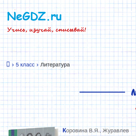
›
›
5 класс
Литература
Л
Коровина В.Я., Журавлев